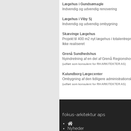
Lægehus i Gundsømagle
Indvendig og udvendig renovering
Lægehus i Viby Sj
Indvendig og udvendig ombygning
Skævinge Lægehus
Projekt til 400 m2 nyt lægehus i totalentre
Ikke realiseret
Grenå Sundhedshus
Nyindretning af en del af Grenå Regionshosp
(udført som konsulent for RH ARKITEKTER AS)
Kalundborg Lægecenter
Ombygning af den tidligere administratio
(udført som konsulent for RH ARKITEKTER AS)
fokus-arkitektur aps
Nyheder