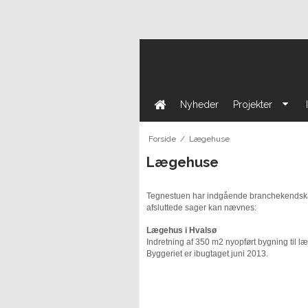
Nyheder
Projekter
Forside
/
Lægehuse
Lægehuse
Tegnestuen har indgående branchekendskab 
afsluttede sager kan nævnes:
Lægehus i Hvalsø
Indretning af 350 m2 nyopført bygning til læ
Byggeriet er ibugtaget juni 2013.