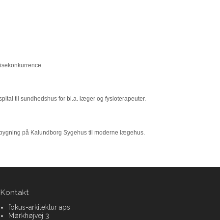
prisekonkurrence.
ital til sundhedshus for bl.a. læger og fysioterapeuter.
nsbygning på Kalundborg Sygehus til moderne lægehus.
Kontakt
fokus-arkitektur aps
Mørkhøjvej 3